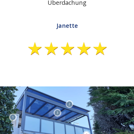
Überdachung
Janette
2
3
1