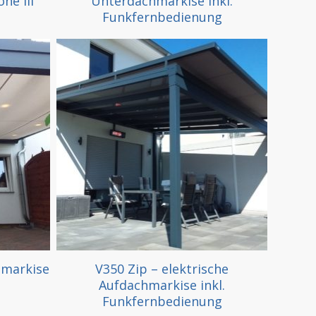
ne III
Unterdachmarkise inkl.
Funkfernbedienung
hmarkise
V350 Zip – elektrische
Aufdachmarkise inkl.
Funkfernbedienung