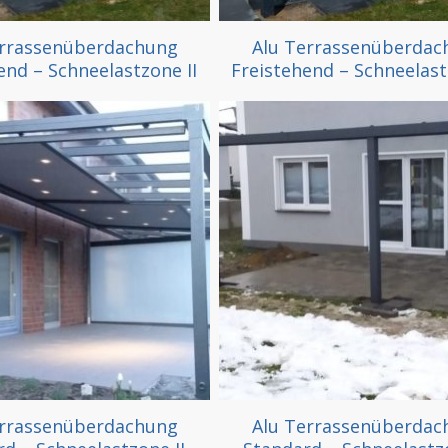
errassenüberdachung
Alu Terrassenüberdac
end – Schneelastzone II
Freistehend – Schneelastz
errassenüberdachung
Alu Terrassenüberdac