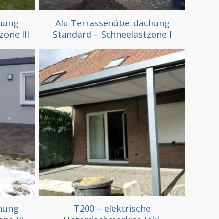
hung
Alu Terrassenüberdachung
one III
Standard – Schneelastzone I
hung
T200 – elektrische