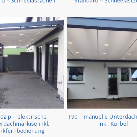
d – Schneelastzone II
Standard – Schneelastzo
0zip – elektrische
T90 – manuelle Unterdac
rdachmarkise inkl.
inkl. Kurbel
nkfernbedienung